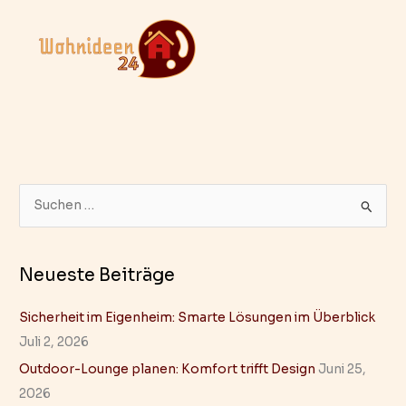
S
u
c
Neueste Beiträge
h
e
Sicherheit im Eigenheim: Smarte Lösungen im Überblick
n
Juli 2, 2026
n
Outdoor-Lounge planen: Komfort trifft Design
Juni 25,
a
2026
c