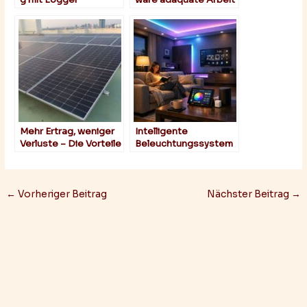
ohne Technologie
kaum möglich
Mehr Ertrag, weniger
Intelligente
Verluste – Die Vorteile
Beleuchtungssystem
fortschrittlicher
e richtig einsetzen
Modultechnologien
←
Vorheriger Beitrag
Nächster Beitrag
→