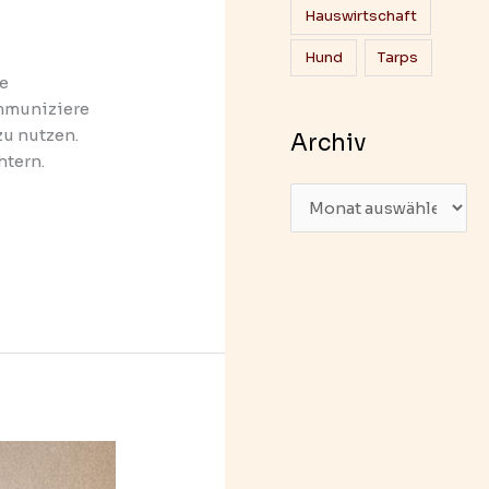
Hauswirtschaft
Hund
Tarps
le
ommuniziere
zu nutzen.
Archiv
htern.