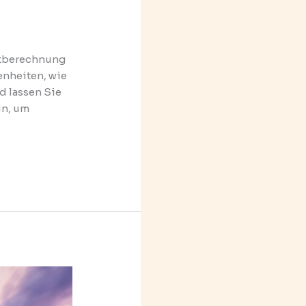
astberechnung
enheiten, wie
d lassen Sie
in, um