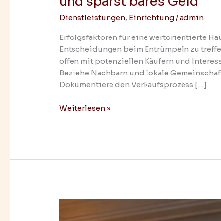
und sparst bares Geld
Dienstleistungen
,
Einrichtung
/
admin
Erfolgsfaktoren für eine wertorientierte H
Entscheidungen beim Entrümpeln zu treffe
offen mit potenziellen Käufern und Intere
Beziehe Nachbarn und lokale Gemeinschaft
Dokumentiere den Verkaufsprozess […]
Weiterlesen »
So
entlarven