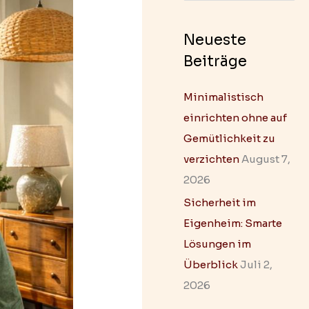
u
c
Neueste
h
Beiträge
e
n
Minimalistisch
n
einrichten ohne auf
a
Gemütlichkeit zu
c
verzichten
August 7,
h
2026
:
Sicherheit im
Eigenheim: Smarte
Lösungen im
Überblick
Juli 2,
2026