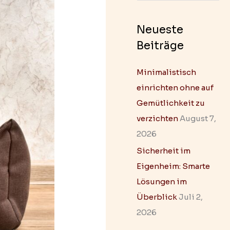
u
c
Neueste
h
Beiträge
e
n
Minimalistisch
n
einrichten ohne auf
a
Gemütlichkeit zu
c
verzichten
August 7,
h
2026
:
Sicherheit im
Eigenheim: Smarte
Lösungen im
Überblick
Juli 2,
2026