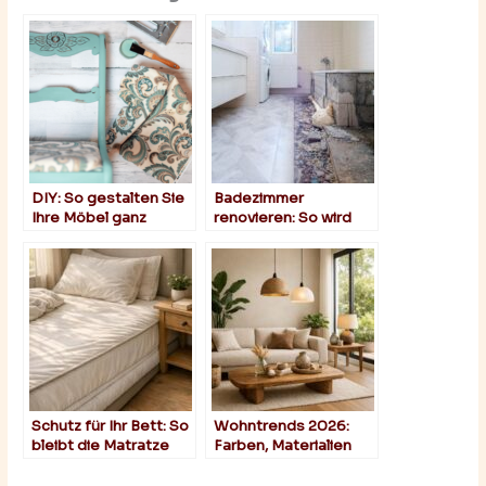
DIY: So gestalten Sie
Badezimmer
Ihre Möbel ganz
renovieren: So wird
individuell
dein Badezimmer zum
Hingucker
Schutz für Ihr Bett: So
Wohntrends 2026:
bleibt die Matratze
Farben, Materialien
makellos und der
und Formen im
Schlaf tief
Überblick