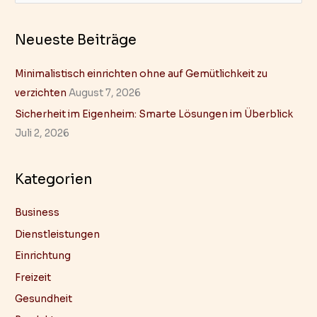
u
c
Neueste Beiträge
h
e
Minimalistisch einrichten ohne auf Gemütlichkeit zu
n
verzichten
August 7, 2026
n
Sicherheit im Eigenheim: Smarte Lösungen im Überblick
a
Juli 2, 2026
c
h
Kategorien
:
Business
Dienstleistungen
Einrichtung
Freizeit
Gesundheit